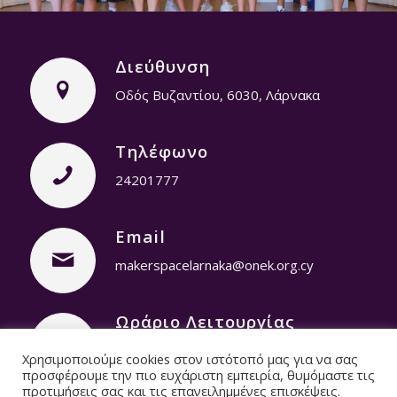
1
2
3
4
5
6
Διεύθυνση
Οδός Βυζαντίου, 6030, Λάρνακα
Τηλέφωνο
24201777
Email
makerspacelarnaka@onek.org.cy
Ωράριο Λειτουργίας
Δευτέρα – Παρασκευή: 8:00 – 14:00
Χρησιμοποιούμε cookies στον ιστότοπό μας για να σας
προσφέρουμε την πιο ευχάριστη εμπειρία, θυμόμαστε τις
προτιμήσεις σας και τις επανειλημμένες επισκέψεις.