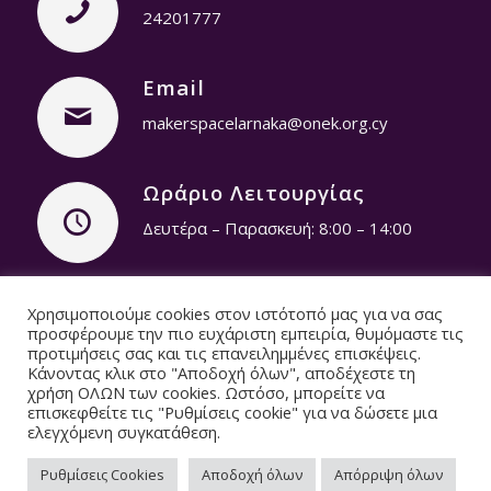
24201777
Email
makerspacelarnaka@onek.org.cy
Ωράριο Λειτουργίας
Δευτέρα – Παρασκευή: 8:00 – 14:00
Πολιτική Προστασίας Προσωπικών
Χρησιμοποιούμε cookies στον ιστότοπό μας για να σας
προσφέρουμε την πιο ευχάριστη εμπειρία, θυμόμαστε τις
Δεδομένων
© Copyright 2019 – Youth
προτιμήσεις σας και τις επανειλημμένες επισκέψεις.
Makerspace Larnaca / Designed & Developed by
Κάνοντας κλικ στο "Αποδοχή όλων", αποδέχεστε τη
NETinfo Plc
χρήση ΟΛΩΝ των cookies. Ωστόσο, μπορείτε να
επισκεφθείτε τις "Ρυθμίσεις cookie" για να δώσετε μια
ελεγχόμενη συγκατάθεση.
Ρυθμίσεις Cookies
Αποδοχή όλων
Απόρριψη όλων