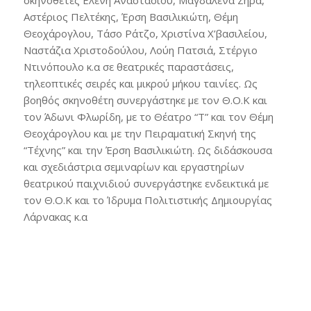
σκηνοθέτες Ελένη Αναστασίου, Μαγδαλένα Ζήρα,
Αστέριος Πελτέκης, Έρση Βασιλικιώτη, Θέμη
Θεοχάρογλου, Τάσο Ράτζο, Χριστίνα Χ’βασιλείου,
Ναστάζια Χριστοδούλου, Λούη Πατσιά, Στέργιο
Nτινόπουλο κ.α σε θεατρικές παραστάσεις,
τηλεοπτικές σειρές και μικρού μήκου ταινίες. Ως
βοηθός σκηνοθέτη συνεργάστηκε με τον Θ.Ο.Κ και
τον Άδωνι Φλωρίδη, με το Θέατρο “Τ” και τον Θέμη
Θεοχάρογλου και με την Πειραματική Σκηνή της
“Τέχνης” και την Έρση Βασιλικιώτη. Ως διδάσκουσα
και σχεδιάστρια σεμιναρίων και εργαστηρίων
θεατρικού παιχνιδιού συνεργάστηκε ενδεικτικά με
τον Θ.Ο.Κ και το Ίδρυμα Πολιτιστικής Δημιουργίας
Λάρνακας κ.α